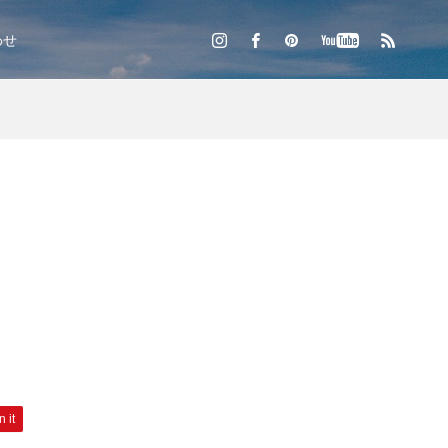
わせ
n it