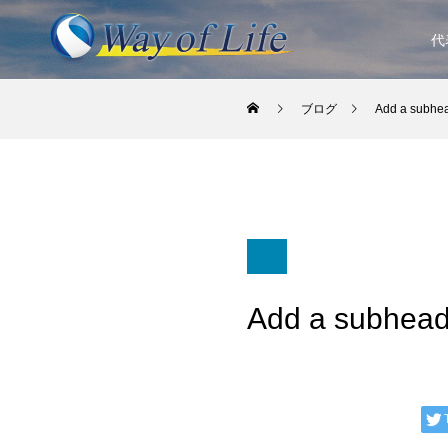
代
ブログ
Add a subhea
Add a subhead