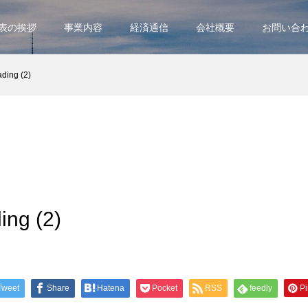
表の挨拶
事業内容
経済通信
会社概要
お問い合
ding (2)
ing (2)
Tweet
Share
Hatena
Pocket
RSS
feedly
Pi