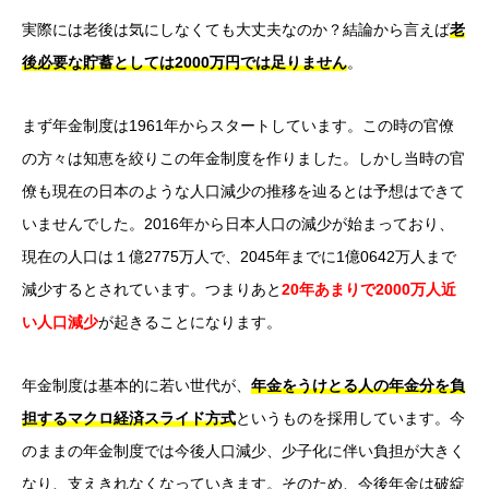
実際には老後は気にしなくても大丈夫なのか？結論から言えば
老
後必要な貯蓄としては2000万円では足りません
。
まず年金制度は1961年からスタートしています。この時の官僚
の方々は知恵を絞りこの年金制度を作りました。しかし当時の官
僚も現在の日本のような人口減少の推移を辿るとは予想はできて
いませんでした。2016年から日本人口の減少が始まっており、
現在の人口は１億2775万人で、2045年までに1億0642万人まで
減少するとされています。つまりあと
20年あまりで2000万人近
い人口減少
が起きることになります。
年金制度は基本的に若い世代が、
年金をうけとる人の年金分を負
担するマクロ経済スライド方式
というものを採用しています。今
のままの年金制度では今後人口減少、少子化に伴い負担が大きく
なり、支えきれなくなっていきます。そのため、今後年金は破綻